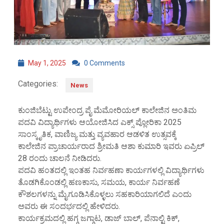
May 1, 2025
0 Comments
Categories:
News
ಕುಂಜಿಬೆಟ್ಟು ಉಪೇಂದ್ರ ಪೈ ಮೆಮೋರಿಯಲ್ ಕಾಲೇಜಿನ ಅಂತಿಮ
ಪದವಿ ವಿದ್ಯಾರ್ಥಿಗಳು ಆಯೋಜಿಸಿದ ಎಕ್ಸ್ ಪ್ಲೋರಿಕಾ 2025
ಸಾಂಸ್ಕೃತಿಕ, ವಾಣಿಜ್ಯ ಮತ್ತು ವ್ಯವಹಾರ ಆಡಳಿತ ಉತ್ಸವಕ್ಕೆ
ಕಾಲೇಜಿನ ಪ್ರಾಚಾರ್ಯರಾದ ಶ್ರೀಮತಿ ಆಶಾ ಕುಮಾರಿ ಇವರು ಏಪ್ರಿಲ್
28 ರಂದು ಚಾಲನೆ ನೀಡಿದರು.
ಪದವಿ ಹಂತದಲ್ಲಿ ಇಂತಹ ನಿರ್ವಹಣಾ ಕಾರ್ಯಗಳಲ್ಲಿ ವಿದ್ಯಾರ್ಥಿಗಳು
ತೊಡಗಿಕೊಂಡಲ್ಲಿ ಹಣಕಾಸು, ಸಮಯ, ಕಾರ್ಯ ನಿರ್ವಹಣೆ
ಕೌಶಲಗಳನ್ನು ಮೈಗೂಡಿಸಿಕೊಳ್ಳಲು ಸಹಕಾರಿಯಾಗಲಿದೆ ಎಂದು
ಅವರು ಈ ಸಂದರ್ಭದಲ್ಲಿ ಹೇಳಿದರು.
ಕಾರ್ಯಕ್ರಮದಲ್ಲಿ ಹಗ್ಗ ಜಗ್ಗಾಟ, ಡಾಜ್ ಬಾಲ್, ಪೆನಾಲ್ಟಿ ಕಿಕ್,