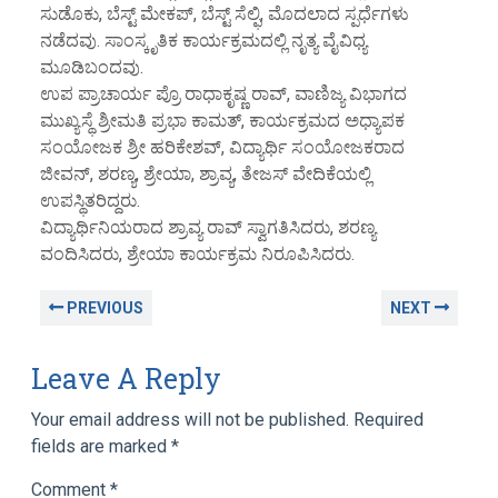
ಸುಡೊಕು, ಬೆಸ್ಟ್ ಮೇಕಪ್, ಬೆಸ್ಟ್ ಸೆಲ್ಫಿ, ಮೊದಲಾದ ಸ್ಪರ್ಧೆಗಳು
ನಡೆದವು. ಸಾಂಸ್ಕೃತಿಕ ಕಾರ್ಯಕ್ರಮದಲ್ಲಿ ನೃತ್ಯ ವೈವಿಧ್ಯ
ಮೂಡಿಬಂದವು.
ಉಪ ಪ್ರಾಚಾರ್ಯ ಪ್ರೊ ರಾಧಾಕೃಷ್ಣ ರಾವ್, ವಾಣಿಜ್ಯ ವಿಭಾಗದ
ಮುಖ್ಯಸ್ಥೆ ಶ್ರೀಮತಿ ಪ್ರಭಾ ಕಾಮತ್, ಕಾರ್ಯಕ್ರಮದ ಅಧ್ಯಾಪಕ
ಸಂಯೋಜಕ ಶ್ರೀ ಹರಿಕೇಶವ್, ವಿದ್ಯಾರ್ಥಿ ಸಂಯೋಜಕರಾದ
ಜೀವನ್, ಶರಣ್ಯ, ಶ್ರೇಯಾ, ಶ್ರಾವ್ಯ, ತೇಜಸ್ ವೇದಿಕೆಯಲ್ಲಿ
ಉಪಸ್ಥಿತರಿದ್ದರು.
ವಿದ್ಯಾರ್ಥಿನಿಯರಾದ ಶ್ರಾವ್ಯ ರಾವ್ ಸ್ವಾಗತಿಸಿದರು, ಶರಣ್ಯ
ವಂದಿಸಿದರು, ಶ್ರೇಯಾ ಕಾರ್ಯಕ್ರಮ ನಿರೂಪಿಸಿದರು.
PREVIOUS
NEXT
Leave A Reply
Your email address will not be published.
Required
fields are marked
*
Comment
*