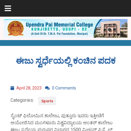
ಈಜು ಸ್ವರ್ಧೆಯಲ್ಲಿ ಕಂಚಿನ ಪದಕ
April 28, 2023
0 Comments
Categories:
Sports
ಸೈಂಟ್ ಫಿಲೋಮಿನ ಕಾಲೇಜು, ಪುತ್ತೂರು ಇವರು ಇತ್ತೀಚೆಗೆ
ಆಯೋಜಿಸಿದ ಮಂಗಳೂರು ವಿಶ್ವವಿದ್ಯಾಲಯ ಅಂತರ್ ಕಾಲೇಜು
ಈಜು ಸ್ವರ್ಧೆಯ ಪುರುಷರ ವಿಭಾಗದ 1500 ಮೀಟರ್ ಫ್ರಿಸ್ಟೈಲ್