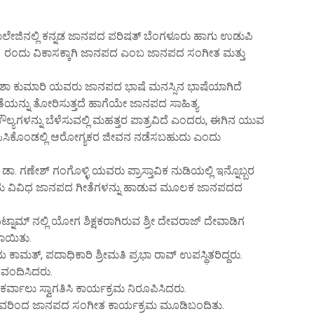
ಲೇಜಿನಲ್ಲಿ ಕನ್ನಡ ಜಾನಪದ ಪರಿಷತ್ ಬೆಂಗಳೂರು ಹಾಗು ಉಡುಪಿ
 21 ರಂದು ವಿಕಾಸಕ್ಕಾಗಿ ಜಾನಪದ ಎಂಬ ಜಾನಪದ ಸಂಗೀತ ಮತ್ತು
 ಆಶಾ ಕುಮಾರಿ ಯವರು ಜಾನಪದ ಭಾಷೆ ಮನಸ್ಸಿನ ಭಾಷೆಯಾಗಿದೆ
ಿತೆಯನ್ನು ತೋರಿಸುತ್ತದೆ ಹಾಗೆಯೇ ಜಾನಪದ ಸಾಹಿತ್ಯ
ಲ್ಯಗಳನ್ನು ಬೆಳೆಸುವಲ್ಲಿ ಮಹತ್ತರ ಪಾತ್ರವಿದೆ ಎಂದರು, ಈಗಿನ ಯುವ
ಿಸಿಕೊಂಡಲ್ಲಿ ಆರೋಗ್ಯಕರ ಜೀವನ ನಡೆಸಬಹುದು ಎಂದು
. ಗಣೇಶ್ ಗಂಗೊಳ್ಳಿ ಯವರು ಪ್ರಾಸ್ತಾವಿಕ ನುಡಿಯಲ್ಲಿ ಇನ್ನೊಬ್ಬರ
ಎಂದು ವಿವಿಧ ಜಾನಪದ ಗೀತೆಗಳನ್ನು ಹಾಡುವ ಮೂಲಕ ಜಾನಪದದ
್ನಾಮ್ ನಲ್ಲಿ ಯೋಗ ಶಿಕ್ಷಕರಾಗಿರುವ ಶ್ರೀ ದೇವರಾಜ್ ದೇವಾಡಿಗ
ಲಾಯಿತು.
ಾಮತ್, ಪದಾಧಿಕಾರಿ ಶ್ರೀಮತಿ ಪ್ರಭಾ ರಾವ್ ಉಪಸ್ಥಿತರಿದ್ದರು.
 ವಂದಿಸಿದರು.
ರ್ವಾಲು ಸ್ವಾಗತಿಸಿ ಕಾರ್ಯಕ್ರಮ ನಿರೂಪಿಸಿದರು.
ಯವರಿಂದ ಜಾನಪದ ಸಂಗೀತ ಕಾರ್ಯಕ್ರಮ ಮೂಡಿಬಂದಿತು.