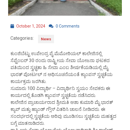
October 1, 2024
0 Comments
Categories:
News
ಕುಂಜಿಬೆಟ್ಟು ಉಪೇಂದ್ರ ಪೈ ಮೆಮೋರಿಯಲ್ ಕಾಲೇಜಿನಲ್ಲಿ
ಸೆಪ್ಟೆಂಬರ್ 30 ರಂದು ರಾಷ್ಟ್ರೀಯ ಸೇವಾ ಯೋಜನಾ ಘಟಕದ
ವತಿಯಿಂದ ಸ್ವಚ್ಛತಾ ಹಿ ಸೇವಾ ಎಂಬ ಶೀರ್ಷಕೆಯಡಿಯಲ್ಲಿ ಮೈ
ಭಾರತ್ ಪೋರ್ಟಲ್ ನ ಅಧಿಸೂಚನೆಯಂತೆ ಕ್ಯಾಂಪಸ್ ಸ್ವಚ್ಛತೆಯ
ಕಾರ್ಯಕ್ರಮ ಜರಗಿತು.
ಸುಮಾರು 100 ವಿದ್ಯಾರ್ಥಿ – ವಿದ್ಯಾರ್ಥಿನಿ ಸ್ವಯಂ ಸೇವಕರು ಈ
ಕಾರ್ಯದಲ್ಲಿ ತೊಡಗಿ ಕ್ಯಾಂಪಸ್ ಸ್ವಚ್ಛತೆಯ ನಡೆಸಿದರು.
ಕಾಲೇಜಿನ ಪ್ರಾಚಾರ್ಯರಾದ ಶ್ರೀಮತಿ ಆಶಾ ಕುಮಾರಿ ಮೈ ಭಾರತ್
ಕ್ಯಾಪ್ ಮತ್ತು ಹ್ಯಾಂಡ್ ಗ್ಲೌಸ್ ವಿತರಿಸಿ ಚಾಲನೆ ನೀಡಿದರು. ಈ
ಸಂದರ್ಭದಲ್ಲಿ ಸ್ವಚ್ಛತೆಯ ಅರಿವು ಮೂಡಿಸಲು ಸ್ವಚ್ಛತೆಯ ಮಹತ್ವದ
ಬಗ್ಗೆ ಮಾತನಾಡಿದರು.