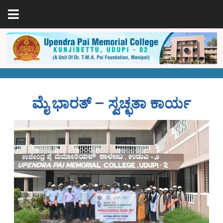
ಮೈ ಭಾರತ್ – ಸ್ವಚ್ಛತಾ ಕಾರ್ಯ