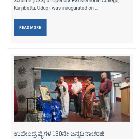
Scheme (NSS) of Upendra Pai Memorial College,
Kunji­bettu, Udupi, was inaugurated on ...
READ MORE
ಉಪೇಂದ್ರ ಪೈಗಳ 130ನೇ ಜನ್ಮದಿನಾಚರಣೆ